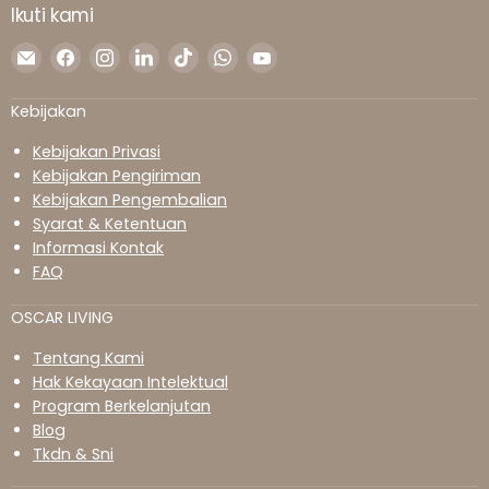
Ikuti kami
Temukan
Temukan
Temukan
Temukan
Temukan
Temukan
Temukan
kami
kami
kami
kami
kami
kami
kami
di
di
di
di
di
di
di
Kebijakan
Surel
Facebook
Instagram
LinkedIn
TikTok
WhatsApp
YouTube
Kebijakan Privasi
Kebijakan Pengiriman
Kebijakan Pengembalian
Syarat & Ketentuan
Informasi Kontak
FAQ
OSCAR LIVING
Tentang Kami
Hak Kekayaan Intelektual
Program Berkelanjutan
Blog
Tkdn & Sni