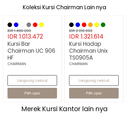
Koleksi Kursi Chairman Lain nya
Hemat
32
%
Hemat
34
%
Kursi
Kursi
Bar
Hadap
Chairman
Harga
Chairman
Harga
IDR 1.480.000
IDR 2.010.000
Harga
Harga
UC
IDR 1.013.472
Unix
IDR 1.321.614
asli
asli
906
TS0905A
sekarang
sekarang
Kursi Bar
Kursi Hadap
HF
Chairman UC 906
Chairman Unix
HF
TS0905A
CHAIRMAN
CHAIRMAN
Langsung cekout
Langsung cekout
Pilih opsi
Pilih opsi
Merek Kursi Kantor lain nya