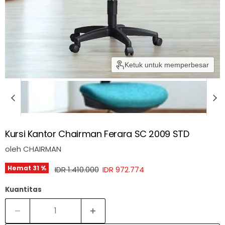
Ketuk untuk memperbesar
Kursi Kantor Chairman Ferara SC 2009 STD
oleh
CHAIRMAN
Harga asli
Harga sekarang
Hemat
31
%
IDR 1.410.000
IDR 972.774
Kuantitas