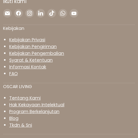
Ikuti kami
Temukan
Temukan
Temukan
Temukan
Temukan
Temukan
Temukan
kami
kami
kami
kami
kami
kami
kami
di
di
di
di
di
di
di
Kebijakan
Surel
Facebook
Instagram
LinkedIn
TikTok
WhatsApp
YouTube
Kebijakan Privasi
Kebijakan Pengiriman
Kebijakan Pengembalian
Syarat & Ketentuan
Informasi Kontak
FAQ
OSCAR LIVING
Tentang Kami
Hak Kekayaan Intelektual
Program Berkelanjutan
Blog
Tkdn & Sni