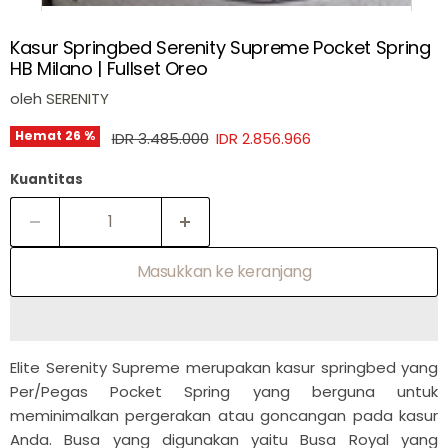
Kasur Springbed Serenity Supreme Pocket Spring
HB Milano | Fullset Oreo
oleh
SERENITY
Harga asli
Harga sekarang
Hemat
26
%
IDR 3.485.000
IDR 2.856.966
Kuantitas
Masukkan ke keranjang
Elite Serenity Supreme merupakan kasur springbed yang
Per/Pegas Pocket Spring yang berguna untuk
meminimalkan pergerakan atau goncangan pada kasur
Anda. Busa yang digunakan yaitu Busa Royal yang