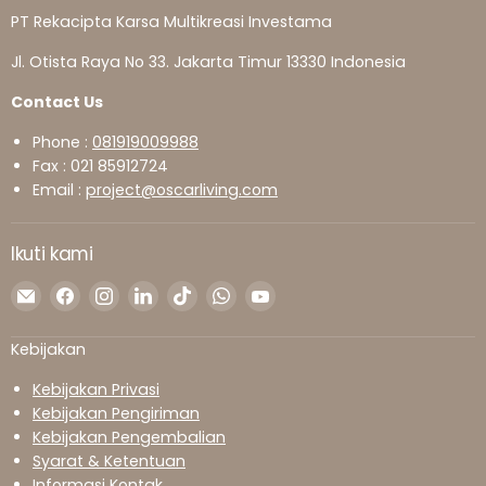
PT Rekacipta Karsa Multikreasi Investama
Jl. Otista Raya No 33. Jakarta Timur 13330 Indonesia
Contact Us
Phone :
081919009988
Fax : 021 85912724
Email :
project@oscarliving.com
Ikuti kami
Temukan
Temukan
Temukan
Temukan
Temukan
Temukan
Temukan
kami
kami
kami
kami
kami
kami
kami
di
di
di
di
di
di
di
Kebijakan
Surel
Facebook
Instagram
LinkedIn
TikTok
WhatsApp
YouTube
Kebijakan Privasi
Kebijakan Pengiriman
Kebijakan Pengembalian
Syarat & Ketentuan
Informasi Kontak