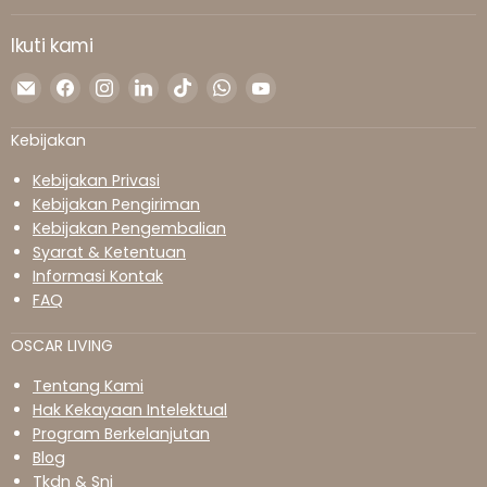
Ikuti kami
Temukan
Temukan
Temukan
Temukan
Temukan
Temukan
Temukan
kami
kami
kami
kami
kami
kami
kami
di
di
di
di
di
di
di
Kebijakan
Surel
Facebook
Instagram
LinkedIn
TikTok
WhatsApp
YouTube
Kebijakan Privasi
Kebijakan Pengiriman
Kebijakan Pengembalian
Syarat & Ketentuan
Informasi Kontak
FAQ
OSCAR LIVING
Tentang Kami
Hak Kekayaan Intelektual
Program Berkelanjutan
Blog
Tkdn & Sni