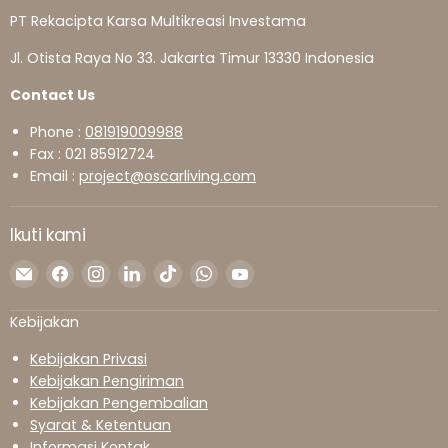
PT Rekacipta Karsa Multikreasi Investama
Jl. Otista Raya No 33. Jakarta Timur 13330 Indonesia
Contact Us
Phone :
081919009988
Fax : 021 85912724
Email :
project@oscarliving.com
Ikuti kami
Temukan
Temukan
Temukan
Temukan
Temukan
Temukan
Temukan
kami
kami
kami
kami
kami
kami
kami
di
di
di
di
di
di
di
Kebijakan
Surel
Facebook
Instagram
LinkedIn
TikTok
WhatsApp
YouTube
Kebijakan Privasi
Kebijakan Pengiriman
Kebijakan Pengembalian
Syarat & Ketentuan
Informasi Kontak