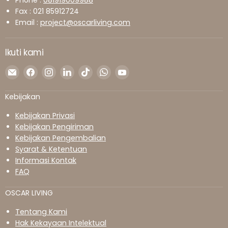
Phone :
081919009988
Fax : 021 85912724
Email :
project@oscarliving.com
Ikuti kami
Temukan
Temukan
Temukan
Temukan
Temukan
Temukan
Temukan
kami
kami
kami
kami
kami
kami
kami
di
di
di
di
di
di
di
Kebijakan
Surel
Facebook
Instagram
LinkedIn
TikTok
WhatsApp
YouTube
Kebijakan Privasi
Kebijakan Pengiriman
Kebijakan Pengembalian
Syarat & Ketentuan
Informasi Kontak
FAQ
OSCAR LIVING
Tentang Kami
Hak Kekayaan Intelektual