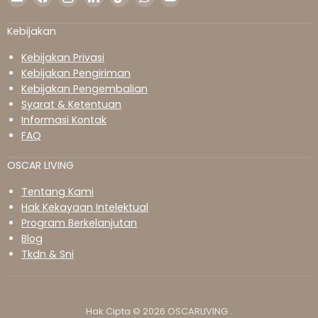
kami
kami
kami
kami
kami
kami
kami
di
di
di
di
di
di
di
Kebijakan
Surel
Facebook
Instagram
LinkedIn
TikTok
WhatsApp
YouTube
Kebijakan Privasi
Kebijakan Pengiriman
Kebijakan Pengembalian
Syarat & Ketentuan
Informasi Kontak
FAQ
OSCAR LIVING
Tentang Kami
Hak Kekayaan Intelektual
Program Berkelanjutan
Blog
Tkdn & Sni
Hak Cipta © 2026 OSCARLIVING .