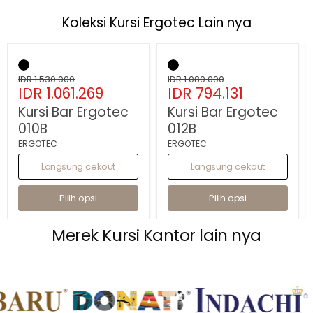
Koleksi Kursi Ergotec Lain nya
Hemat
31
%
Hemat
26
%
Kursi
Kursi
Bar
Bar
Ergotec
Harga
Ergotec
Harga
IDR 1.530.000
IDR 1.080.000
Harga
Harga
010B
IDR 1.061.269
012B
IDR 794.131
asli
asli
sekarang
sekarang
Kursi Bar Ergotec
Kursi Bar Ergotec
010B
012B
ERGOTEC
ERGOTEC
Langsung cekout
Langsung cekout
Pilih opsi
Pilih opsi
Merek Kursi Kantor lain nya