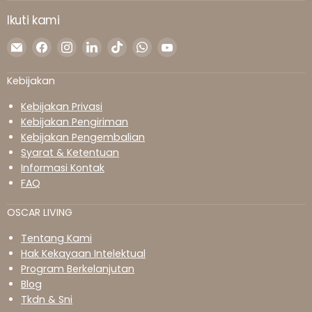
Ikuti kami
Temukan
Temukan
Temukan
Temukan
Temukan
Temukan
Temukan
kami
kami
kami
kami
kami
kami
kami
di
di
di
di
di
di
di
Kebijakan
Surel
Facebook
Instagram
LinkedIn
TikTok
WhatsApp
YouTube
Kebijakan Privasi
Kebijakan Pengiriman
Kebijakan Pengembalian
Syarat & Ketentuan
Informasi Kontak
FAQ
OSCAR LIVING
Tentang Kami
Hak Kekayaan Intelektual
Program Berkelanjutan
Blog
Tkdn & Sni