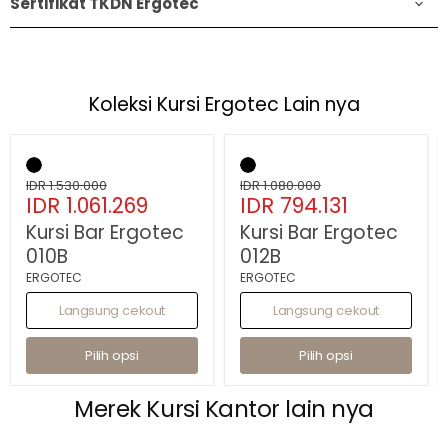
Sertifikat TKDN Ergotec
Koleksi Kursi Ergotec Lain nya
Hemat
31
%
Hemat
26
%
Kursi
Kursi
Bar
Bar
Ergotec
Harga
Ergotec
Harga
IDR 1.530.000
IDR 1.080.000
Harga
Harga
010B
IDR 1.061.269
012B
IDR 794.131
asli
asli
sekarang
sekarang
Kursi Bar Ergotec
Kursi Bar Ergotec
010B
012B
ERGOTEC
ERGOTEC
Langsung cekout
Langsung cekout
Pilih opsi
Pilih opsi
Merek Kursi Kantor lain nya