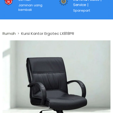
Service |
Jaminan uang
kembali
Sparepart
Rumah
Kursi Kantor Ergotec LX818PR