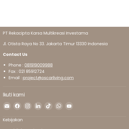
PT Rekacipta Karsa Multikreasi Investama
Jl. Otista Raya No 33. Jakarta Timur 13330 Indonesia
Contact Us
Phone :
081919009988
Fax : 021 85912724
Email :
project@oscarliving.com
Ikuti kami
Temukan
Temukan
Temukan
Temukan
Temukan
Temukan
Temukan
kami
kami
kami
kami
kami
kami
kami
di
di
di
di
di
di
di
Kebijakan
Surel
Facebook
Instagram
LinkedIn
TikTok
WhatsApp
YouTube