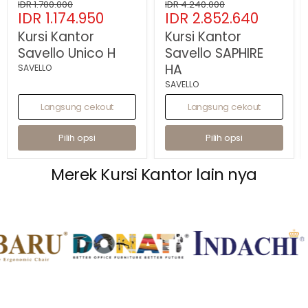
Savello
Harga
Savello
Harga
IDR 1.700.000
IDR 4.240.000
Harga
Harga
Unico
IDR 1.174.950
SAPHIRE
IDR 2.852.640
asli
asli
H
HA
sekarang
sekarang
Kursi Kantor
Kursi Kantor
Savello Unico H
Savello SAPHIRE
HA
SAVELLO
SAVELLO
Langsung cekout
Langsung cekout
Pilih opsi
Pilih opsi
Merek Kursi Kantor lain nya