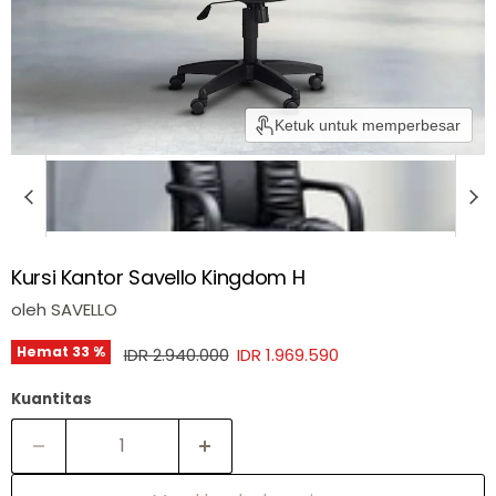
Ketuk untuk memperbesar
Kursi Kantor Savello Kingdom H
oleh
SAVELLO
Harga asli
Harga sekarang
Hemat
33
%
IDR 2.940.000
IDR 1.969.590
Kuantitas