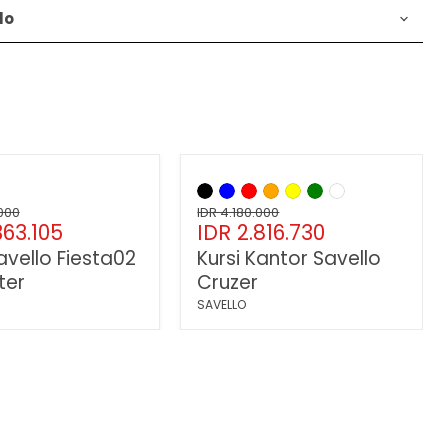
lo
36
%
Hemat
33
%
Kursi
Kantor
Harga
.000
Savello
IDR 4.180.000
a
Harga
363.105
IDR 2.816.730
asli
Cruzer
ang
sekarang
avello Fiesta02
Kursi Kantor Savello
ter
Cruzer
SAVELLO