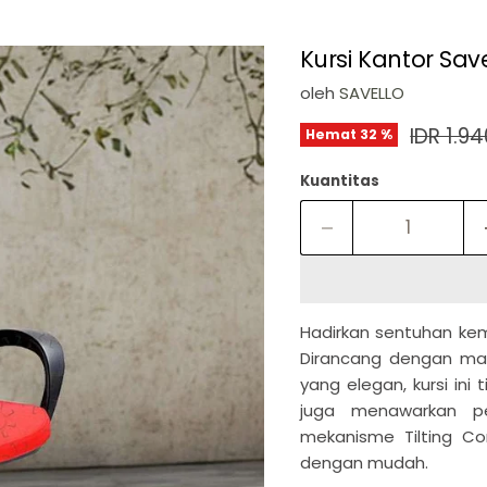
Kursi Kantor Save
oleh
SAVELLO
Harga a
IDR 1.9
Hemat
32
%
Kuantitas
Hadirkan sentuhan ke
Dirancang dengan mat
yang elegan, kursi in
juga menawarkan pe
mekanisme Tilting Co
dengan mudah.