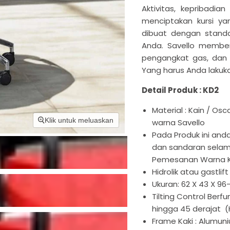
Aktivitas, kepribadi
menciptakan kursi ya
dibuat dengan standa
Anda. Savello membe
pengangkat gas, da
Yang harus Anda lakuka
Detail Produk : KD2
Material : Kain / Osca
Klik untuk meluaskan
warna Savello
Pada Produk ini and
dan sandaran selam
Pemesanan Warna Kh
Hidrolik atau gastlif
Ukuran: 62 X 43 X 96-
Tilting Control Berf
hingga 45 derajat 
Frame Kaki : Alumun