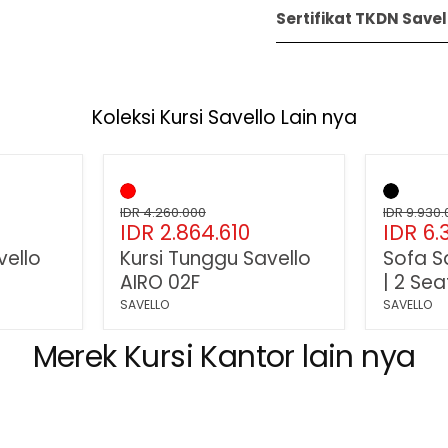
Sertifikat TKDN Savel
Koleksi Kursi Savello Lain nya
Hemat
33
%
Hemat
Kursi
Sofa
Tunggu
Savello
Harga
Harga
Savello
IDR 4.260.000
Fiesta02
IDR 9.930
Harga
Harg
IDR 2.864.610
IDR 6.
asli
asli
AIRO
|
02F
2
sekarang
sekar
vello
Kursi Tunggu Savello
Sofa S
Seater
AIRO 02F
| 2 Sea
SAVELLO
SAVELLO
Merek Kursi Kantor lain nya