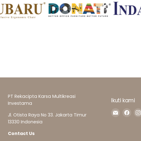
PT Rekacipta Karsa Multikreasi
Ikuti kami
Investama
Temuka
Tem
Jl. Otista Raya No 33. Jakarta Timur
kami
kam
13330 Indonesia
di
di
Surel
Fac
Contact Us