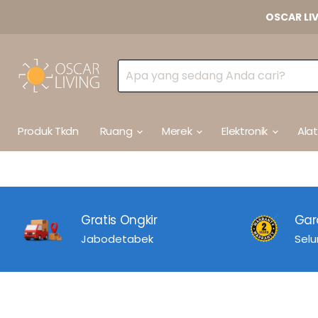
OSCAR LI
Produk Tkdn
Ruang
Merek
Elektronik
Ala
Gratis Ongkir
Gar
Jabodetabek
Selu