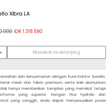
llo Xibra LA
sli
Harga sekarang
40.000
IDR 1.318.590
Masukkan ke keranjang
mewahan dan kenyamanan dengan Kursi Kantor Savello.
erial mesh dan fabric premium, serta kaki alumunium
i tidak hanya memberikan tampilan yang memikat tetapi
rforma yang superior. Dengan fitur hydrolic dan
ntrol yang canggih, anda dapat menyesuaikan posisi