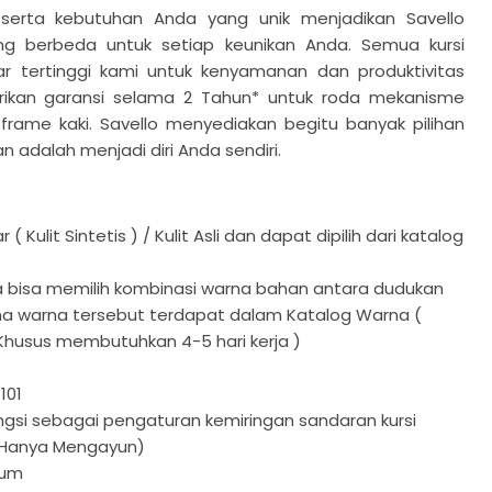
an serta kebutuhan Anda yang unik menjadikan Savello
ng berbeda untuk setiap keunikan Anda. Semua kursi
r tertinggi kami untuk kenyamanan dan produktivitas
rikan garansi selama 2 Tahun* untuk roda mekanisme
n
frame kaki. Savello menyediakan begitu banyak pilihan
n adalah menjadi diri Anda sendiri.
r ( Kulit Sintetis ) / Kulit Asli dan dapat dipilih dari katalog
Klik untuk meluaskan
a bisa memilih kombinasi warna bahan antara dudukan
a warna tersebut terdapat dalam Katalog Warna (
usus membutuhkan 4-5 hari kerja )
t
101
ungsi sebagai pengaturan kemiringan sandaran kursi
(Hanya Mengayun)
ium