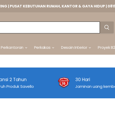
VING | PUSAT KEBUTUHAN RUMAH, KANTOR & GAYA HIDUP | 081
t Perkantoran
Perkakas
Desain Interior
Proyek B
ansi 2 Tahun
30 Hari
ruh Produk Savello
Jaminan uang kemba