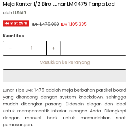
Meja Kantor 1/2 Biro Lunar LMK1475 Tanpa Laci
oleh
LUNAR
Harga asli
Harga sekarang
Hemat
25
%
IDR 1.475.000
IDR 1.105.335
Kuantitas
Masukkan ke keranjang
Lunar Tipe LMK 1475 adalah meja berbahan partikel board
yang dirancang dengan system knockdown, sehingga
mudah dibongkar pasang. Didesain elegan dan ideal
untuk mempercantik interior ruangan Anda. Dilengkapi
dengan manual book untuk memudahkan saat
pemasangan.