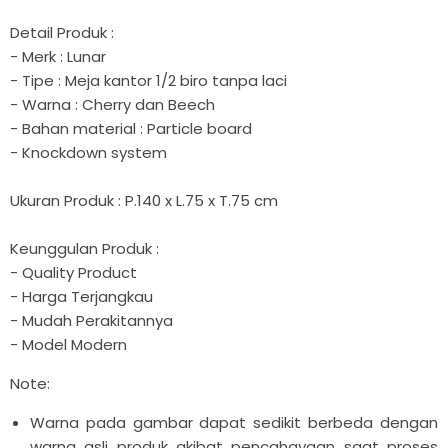

Detail Produk :
- Merk : Lunar
- Tipe : Meja kantor 1/2 biro tanpa laci
- Warna : Cherry dan Beech
- Bahan material : Particle board
- Knockdown system
Ukuran Produk : P.140 x L.75 x T.75 cm
Keunggulan Produk :
- Quality Product
- Harga Terjangkau
- Mudah Perakitannya
- Model Modern
Note:
Warna pada gambar dapat sedikit berbeda dengan
warna asli produk akibat pencahayaan saat proses