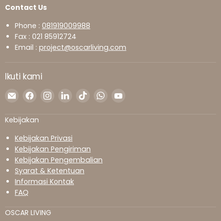
Contact Us
Phone :
081919009988
Fax : 021 85912724
Email :
project@oscarliving.com
Ikuti kami
Temukan
Temukan
Temukan
Temukan
Temukan
Temukan
Temukan
kami
kami
kami
kami
kami
kami
kami
di
di
di
di
di
di
di
Kebijakan
Surel
Facebook
Instagram
LinkedIn
TikTok
WhatsApp
YouTube
Kebijakan Privasi
Kebijakan Pengiriman
Kebijakan Pengembalian
Syarat & Ketentuan
Informasi Kontak
FAQ
OSCAR LIVING