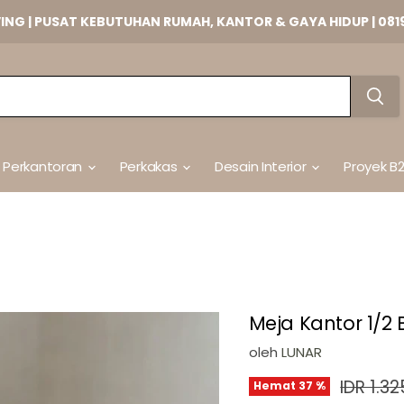
VING | PUSAT KEBUTUHAN RUMAH, KANTOR & GAYA HIDUP | 081
t Perkantoran
Perkakas
Desain Interior
Proyek B
Meja Kantor 1/2 
oleh
LUNAR
Harga a
IDR 1.3
Hemat
37
%