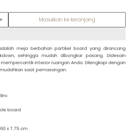
Masukkan ke keranjang
adalah meja berbahan partikel board yang dirancang
down, sehingga mudah dibongkar pasang. Didesain
k mempercantik interior ruangan Anda. Dilengkapi dengan
emudahkan saat pemasangan.
 Biro
icle board
L.60 x T.75 cm