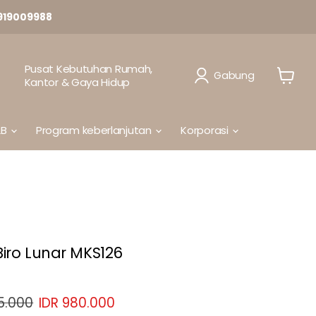
919009988
Pusat Kebutuhan Rumah,
Gabung
Kantor & Gaya Hidup
Lihat
Keranj
2B
Program keberlanjutan
Korporasi
Biro Lunar MKS126
sli
Harga sekarang
25.000
IDR 980.000