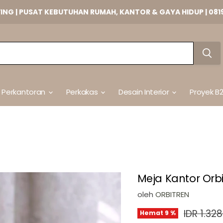
VING | PUSAT KEBUTUHAN RUMAH, KANTOR & GAYA HIDUP | 081
t Perkantoran
Perkakas
Desain Interior
Proyek B
Meja Kantor Orbi
oleh
ORBITREN
Harga as
IDR 1.32
Hemat
9
%