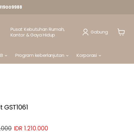
919009988
Pusat Kebutuhan Rumah,
Gabung
Kantor & Gaya Hidup
Lihat
Keranj
2B
Program keberlanjutan
Korporasi
t GST1061
li
Harga sekarang
8.000
IDR 1.210.000