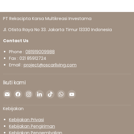
PT Rekacipta Karsa Multikreasi Investama
Jl. Otista Raya No 33. Jakarta Timur 13330 Indonesia
Contact Us
Phone :
081919009988
Fax : 021 85912724
Email :
project@oscarliving.com
Ikuti kami
Temukan
Temukan
Temukan
Temukan
Temukan
Temukan
Temukan
kami
kami
kami
kami
kami
kami
kami
di
di
di
di
di
di
di
Kebijakan
Surel
Facebook
Instagram
LinkedIn
TikTok
WhatsApp
YouTube
Kebijakan Privasi
Kebijakan Pengiriman
Kebijakan Pengembalian