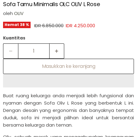
Sofa Tamu Minimalis OLC OLIV L Rose
oleh
OLIV
Harga asli
Harga sekarang
Hemat
38
%
IDR 6.850.000
IDR 4.250.000
Kuantitas
Masukkan ke keranjang
Buat ruang keluarga anda menjadi lebih fungsional dan
nyaman dengan Sofa Oliv L Rose yang berbentuk L ini.
Dengan desain yang ergonomis dan banyaknya tempat
duduk, sofa ini menjadi pilihan ideal untuk bersantai
bersama keluarga dan teman.
Oliv, sebuah merek yang menggabungkan keanggunan