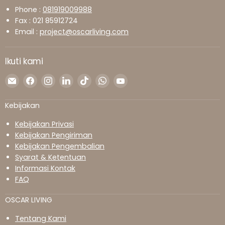
Phone :
081919009988
Fax : 021 85912724
Email :
project@oscarliving.com
Ikuti kami
Temukan
Temukan
Temukan
Temukan
Temukan
Temukan
Temukan
kami
kami
kami
kami
kami
kami
kami
di
di
di
di
di
di
di
Kebijakan
Surel
Facebook
Instagram
LinkedIn
TikTok
WhatsApp
YouTube
Kebijakan Privasi
Kebijakan Pengiriman
Kebijakan Pengembalian
Syarat & Ketentuan
Informasi Kontak
FAQ
OSCAR LIVING
Tentang Kami