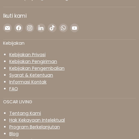
Ikuti kami
Temukan
Temukan
Temukan
Temukan
Temukan
Temukan
Temukan
kami
kami
kami
kami
kami
kami
kami
di
di
di
di
di
di
di
Kebijakan
Surel
Facebook
Instagram
LinkedIn
TikTok
WhatsApp
YouTube
Kebijakan Privasi
Kebijakan Pengiriman
Kebijakan Pengembalian
Syarat & Ketentuan
Informasi Kontak
FAQ
OSCAR LIVING
Tentang Kami
Hak Kekayaan Intelektual
Program Berkelanjutan
Blog