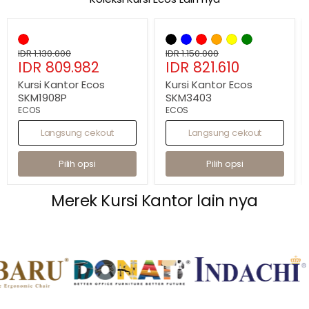
Hemat
28
%
Hemat
29
%
Kursi
Kursi
Kantor
Kantor
Ecos
Harga
Ecos
Harga
IDR 1.130.000
IDR 1.150.000
Harga
Harga
SKM1908P
IDR 809.982
SKM3403
IDR 821.610
asli
asli
sekarang
sekarang
Kursi Kantor Ecos
Kursi Kantor Ecos
SKM1908P
SKM3403
ECOS
ECOS
Langsung cekout
Langsung cekout
Pilih opsi
Pilih opsi
Merek Kursi Kantor lain nya