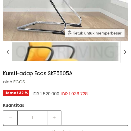
Ketuk untuk memperbesar
Kursi Hadap Ecos SKF5805A
oleh
ECOS
Harga asli
Harga sekarang
Hemat
32
%
IDR 1.520.000
IDR 1.036.728
Kuantitas