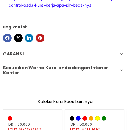
control-pada-kursi-kerja-apa-sih-beda-nya
Bagikan ini:
GARANSI
Sesuaikan Warna Kursi anda dengan Interior
Kantor
Koleksi Kursi Ecos Lain nya
Hemat
28
%
Hemat
29
%
Kursi
Kursi
Kantor
Kantor
Ecos
Harga
Ecos
Harga
IDR 1.130.000
IDR 1.150.000
Harga
Harga
SKM1908P
SKM3403
asli
asli