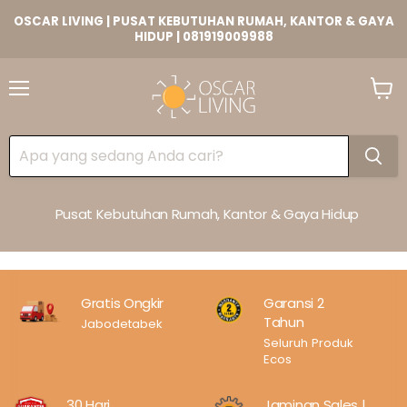
OSCAR LIVING | PUSAT KEBUTUHAN RUMAH, KANTOR & GAYA
HIDUP | 081919009988
Lihat
Keran
Pusat Kebutuhan Rumah, Kantor & Gaya Hidup
Gratis Ongkir
Garansi 2
Tahun
Jabodetabek
Seluruh Produk
Ecos
30 Hari
Jaminan Sales |