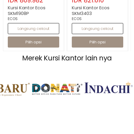
IDR 809.982
IDR 821.610
sekarang
sekarang
Kursi Kantor Ecos
Kursi Kantor Ecos
SKM1908P
SKM3403
ECOS
ECOS
Langsung cekout
Langsung cekout
Pilih opsi
Pilih opsi
Merek Kursi Kantor lain nya