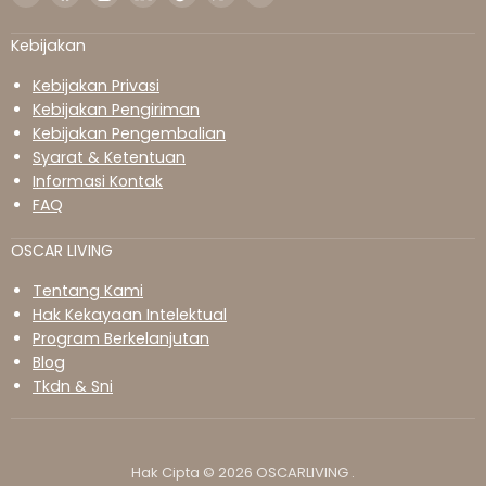
kami
kami
kami
kami
kami
kami
kami
di
di
di
di
di
di
di
Kebijakan
Surel
Facebook
Instagram
LinkedIn
TikTok
WhatsApp
YouTube
Kebijakan Privasi
Kebijakan Pengiriman
Kebijakan Pengembalian
Syarat & Ketentuan
Informasi Kontak
FAQ
OSCAR LIVING
Tentang Kami
Hak Kekayaan Intelektual
Program Berkelanjutan
Blog
Tkdn & Sni
Hak Cipta © 2026 OSCARLIVING .