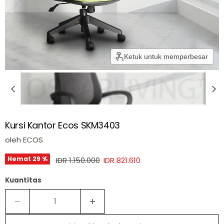
Ketuk untuk memperbesar
Kursi Kantor Ecos SKM3403
oleh
ECOS
Harga asli
Harga sekarang
Hemat
29
%
IDR 1.150.000
IDR 821.610
Kuantitas