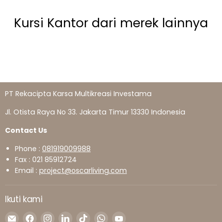
Kursi Kantor dari merek lainnya
PT Rekacipta Karsa Multikreasi Investama
Jl. Otista Raya No 33. Jakarta Timur 13330 Indonesia
Contact Us
Phone :
081919009988
Fax : 021 85912724
Email :
project@oscarliving.com
Ikuti kami
Temukan
Temukan
Temukan
Temukan
Temukan
Temukan
Temukan