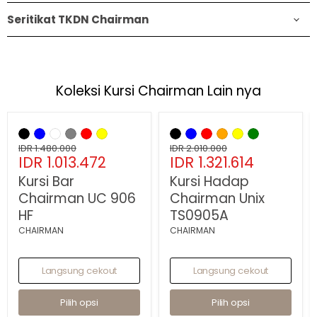
Seritikat TKDN Chairman
Koleksi Kursi Chairman Lain nya
Hemat
32
%
Hemat
34
%
Kursi
Kursi
Bar
Hadap
Chairman
Harga
Chairman
Harga
IDR 1.480.000
IDR 2.010.000
Harga
Harga
UC
IDR 1.013.472
Unix
IDR 1.321.614
asli
asli
906
TS0905A
sekarang
sekarang
Kursi Bar
Kursi Hadap
HF
Chairman UC 906
Chairman Unix
HF
TS0905A
CHAIRMAN
CHAIRMAN
Langsung cekout
Langsung cekout
Pilih opsi
Pilih opsi