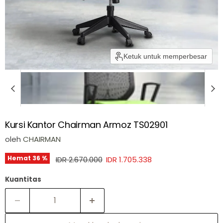
Ketuk untuk memperbesar
Kursi Kantor Chairman Armoz TS02901
oleh
CHAIRMAN
Harga asli
Harga sekarang
Hemat
36
%
IDR 2.670.000
IDR 1.705.338
Kuantitas