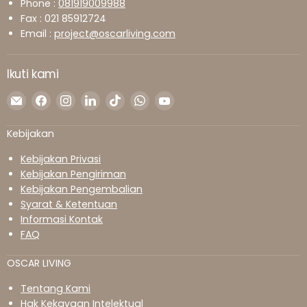
Phone :
081919009988
Fax : 021 85912724
Email :
project@oscarliving.com
Ikuti kami
Temukan
Temukan
Temukan
Temukan
Temukan
Temukan
Temukan
kami
kami
kami
kami
kami
kami
kami
di
di
di
di
di
di
di
Kebijakan
Surel
Facebook
Instagram
LinkedIn
TikTok
WhatsApp
YouTube
Kebijakan Privasi
Kebijakan Pengiriman
Kebijakan Pengembalian
Syarat & Ketentuan
Informasi Kontak
FAQ
OSCAR LIVING
Tentang Kami
Hak Kekayaan Intelektual