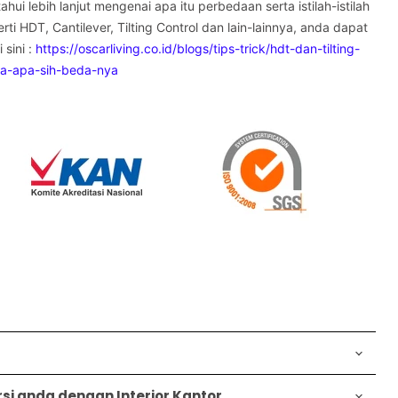
hui lebih lanjut mengenai apa itu perbedaan serta istilah-istilah
rti HDT, Cantilever, Tilting Control dan lain-lainnya, anda dapat
sini :
https://oscarliving.co.id/blogs/tips-trick/hdt-dan-tilting-
rja-apa-sih-beda-nya
i anda dengan Interior Kantor