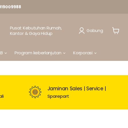
919009988
Pusat Kebutuhan Rumah,
Gabung
Kantor & Gaya Hidup
Lihat
Keranj
2B
Program keberlanjutan
Korporasi
Jaminan Sales | Service |
li
Sparepart