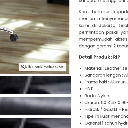
sandaran setinggi pun
Kami berfokus kepada
menjamin kenyamanan 
kami di Jakarta tel
permintaan pasar yang
mempermudah akses m
dengan garansi 2 tahu
Detail Produk :
RIP
Klik untuk meluaskan
Material : Leather s
Sandaran lengan : 
Frame kaki : Alumun
HDT
Roda: Nylon
Ukuran: 50 X 47 X 96
Hidrolik / Gastlif - P
Tipe ini kuat menah
Garansi 1 tahun hydr