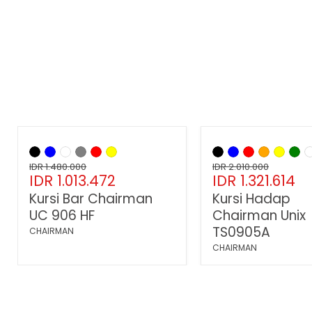
Hemat
32
%
Hemat
34
%
Kursi
Kursi
Bar
Hadap
Harga
Harga
Chairman
IDR 1.480.000
Chairman
IDR 2.010.000
Harga
Harga
IDR 1.013.472
IDR 1.321.614
asli
asli
UC
Unix
906
TS0905A
sekarang
sekarang
Kursi Bar Chairman
Kursi Hadap
HF
UC 906 HF
Chairman Unix
TS0905A
CHAIRMAN
CHAIRMAN