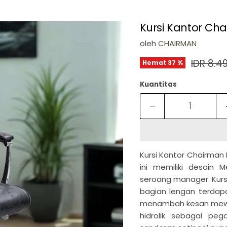
Kursi Kantor Ch
oleh
CHAIRMAN
Harga a
IDR 8.4
Hemat
37
%
Kuantitas
Kursi Kantor Chairman
ini memiliki desai
seroang manager. Kursi
bagian lengan terdap
menambah kesan mewa
hidrolik sebagai pega